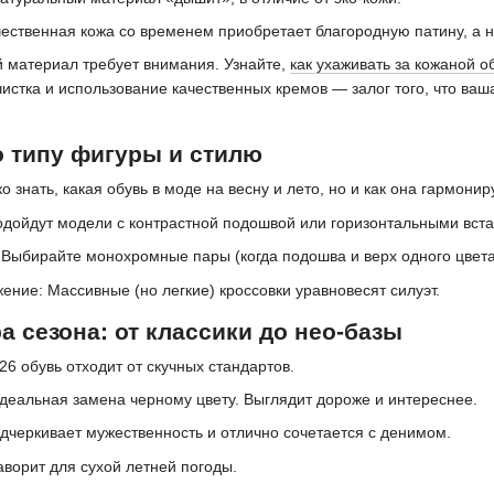
чественная кожа со временем приобретает благородную патину, а н
 материал требует внимания. Узнайте,
как ухаживать за кожаной о
истка и использование качественных кремов — залог того, что ваш
о типу фигуры и стилю
ко знать, какая обувь в моде на весну и лето, но и как она гармон
Подойдут модели с контрастной подошвой или горизонтальными вс
 Выбирайте монохромные пары (когда подошва и верх одного цвета)
ение: Массивные (но легкие) кроссовки уравновесят силуэт.
а сезона: от классики до нео-базы
26 обувь отходит от скучных стандартов.
деальная замена черному цвету. Выглядит дороже и интереснее.
дчеркивает мужественность и отлично сочетается с денимом.
ворит для сухой летней погоды.