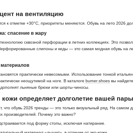
кцент на вентиляцию
тся к отметке +30°C, приоритеты меняются. Обувь на лето 2026 д
а: спасение в жару
 технологию сквозной перфорации в летних коллекциях. Это позвол
Перфорированные слипоны и кеды — это самая модная обувь на лет
 материалов
становятся практически невесомыми. Использование тонкой италья
рактически неощутимой на ноге. В каталоге
bumer.shoes
вы найдете
 дополнят льняные брюки или шорты-чиносы.
 кожи определяет долголетие вашей пар
, что обувь 2026 тренды — это только визуальный ряд. На самом д
их производителей. Почему это важно?
дстраивается под форму стопы, исключая натирание.
туральный материал «дышит», в отличие от эко-кожи.