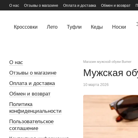
Перейти к основному контенту
О нас
Отзывы о магазине
Оплата и доставка
Обмен и возврат
П
Кроссовки
Лето
Туфли
Кеды
Носки
О нас
Магазин мужской обуви Bumer
Мужская обу
Отзывы о магазине
Оплата и доставка
10 марта 2026
Обмен и возврат
Политика
конфиденциальности
Пользовательское
соглашение