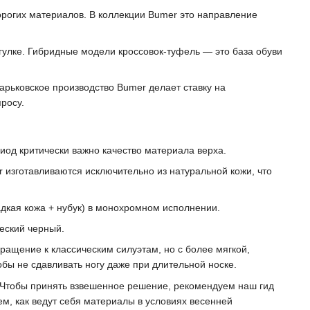
 дорогих материалов. В коллекции Bumer это направление
огулке. Гибридные модели кроссовок-туфель — это база обуви
Харьковское производство Bumer делает ставку на
росу.
риод критически важно качество материала верха.
r изготавливаются исключительно из натуральной кожи, что
дкая кожа + нубук) в монохромном исполнении.
ческий черный.
ращение к классическим силуэтам, но с более мягкой,
обы не сдавливать ногу даже при длительной носке.
 Чтобы принять взвешенное решение, рекомендуем наш гид
м, как ведут себя материалы в условиях весенней