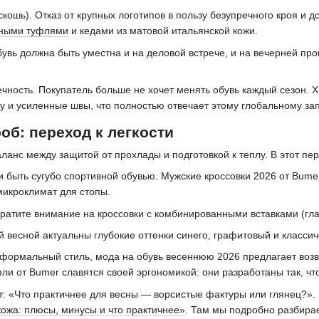
оскошь). Отказ от крупных логотипов в пользу безупречного кроя и
ными туфлями
и кедами из матовой итальянской кожи.
увь должна быть уместна и на деловой встрече, и на вечерней пр
ечность. Покупатель больше не хочет менять обувь каждый сезон. 
 и усиленные швы, что полностью отвечает этому глобальному зап
об: переход к легкости
ланс между защитой от прохлады и подготовкой к теплу. В этот пе
и быть сугубо спортивной обувью. Мужские кроссовки 2026 от Bume
икроклимат для стопы.
атите внимание на кроссовки с комбинированными вставками (гла
й весной актуальны глубокие оттенки синего, графитовый и класси
т формальный стиль, мода на обувь весеннюю 2026 предлагает возв
и от Bumer славятся своей эргономикой: они разработаны так, чт
: «Что практичнее для весны — ворсистые фактуры или глянец?».
ожа: плюсы, минусы и что практичнее»
. Там мы подробно разбирае