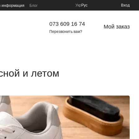
Укр
Рус
Вход
я информация
Блог
073 609 16 74
Мой заказ
Перезвонить вам?
сной и летом