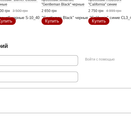
рные
"Gentleman Black" черные
"California" синие
00 грн
3 500 грн
2 650 грн
2 750 грн
4 999 грн
Купить
Купить
Купить
рий
Войти с помощью