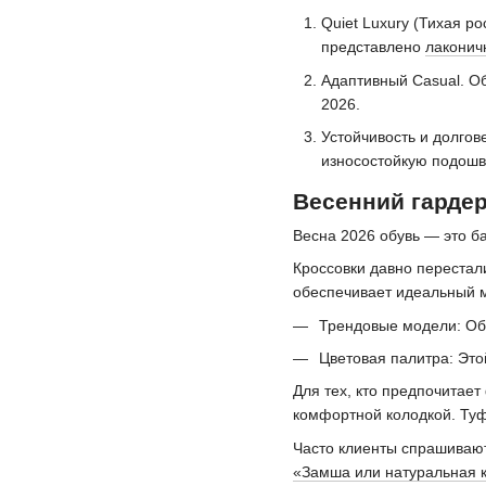
Quiet Luxury (Тихая р
представлено
лаконич
Адаптивный Casual. Об
2026.
Устойчивость и долгов
износостойкую подошву
Весенний гардер
Весна 2026 обувь — это ба
Кроссовки давно перестал
обеспечивает идеальный м
Трендовые модели: Обр
Цветовая палитра: Это
Для тех, кто предпочитае
комфортной колодкой. Туфл
Часто клиенты спрашивают
«Замша или натуральная к