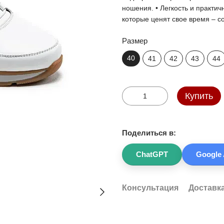
ношения. • Легкость и практич
которые ценят свое время – со
Размер
40
41
42
43
44
Купить
Поделиться в:
ChatGPT
Google 
Консультация
Доставк