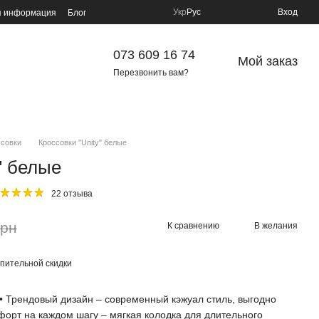
Укр
Рус
Вход
я информация
Блог
073 609 16 74
Мой заказ
Перезвонить вам?
ссовки
Кроссовки "Unity" белые
" белые
22 отзыва
грн
К сравнению
В желания
пительной скидки
• Трендовый дизайн – современный кэжуал стиль, выгодно
орт на каждом шагу – мягкая колодка для длительного