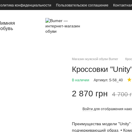
олитика конфиденциальности
Пользовательское соглашение
Контактна
Зимняя
обувь
Магазин мужской обуви Bumer
Кро
Кроссовки "Unity
В наличии
Артикул: S-58_40
2 870 грн
4 700 
Войти
для отображения нако
%
Преимущества модели "Unity" 
подчеркивающий образ. • Комф