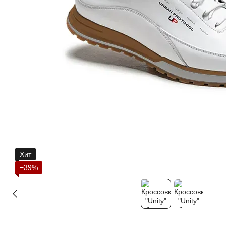
Хит
−39%