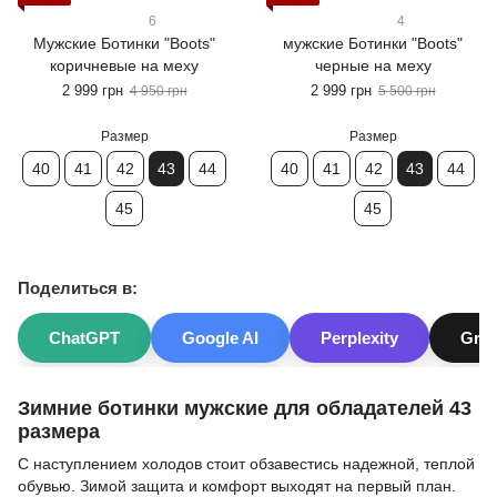
6
4
Мужские Ботинки "Boots"
мужские Ботинки "Boots"
коричневые на меху
черные на меху
2 999 грн
2 999 грн
4 950 грн
5 500 грн
Размер
Размер
40
41
42
43
44
40
41
42
43
44
45
45
Поделиться в:
ChatGPT
Google AI
Perplexity
Gro
Зимние ботинки мужские для обладателей 43
размера
С наступлением холодов стоит обзавестись надежной, теплой
обувью. Зимой защита и комфорт выходят на первый план.