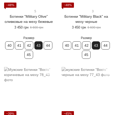
−48%
−48%
5
3
Ботинки "Military Olive"
Ботинки "Military Black" на
оливковые на меху бежевые
меху черные
3 450 грн
3 450 грн
6 600 грн
6 600 грн
Размер
Размер
40
41
42
43
44
40
41
42
43
44
45
45
−39%
−45%