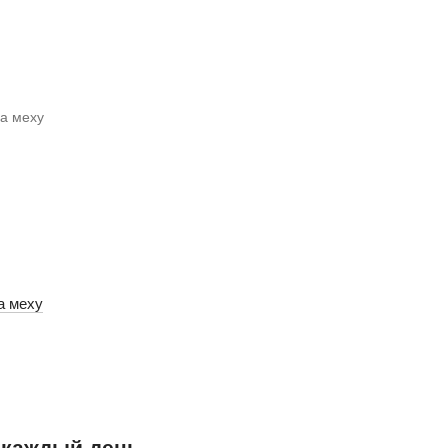
а меху
а каждый день