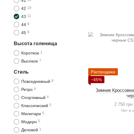
41
10
42
11
43
9
44
8
45
Высота голенища
1
Короткое
7
Высокое
Стиль
Распродажа
−45%
8
Повседневный
4
Ретро
Зимние Кроссовки
че
4
Спортивный
2 750 грн
5
Классический
Нет в 
5
Милитари
5
Модерн
1
Деловой