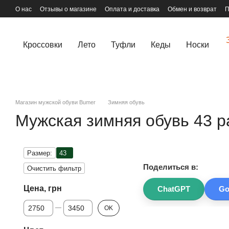
Перейти к основному контенту
О нас
Отзывы о магазине
Оплата и доставка
Обмен и возврат
П
Кроссовки
Лето
Туфли
Кеды
Носки
Магазин мужской обуви Bumer
Зимняя обувь
Мужская зимняя обувь 43 
Размер:
43
Поделиться в:
Очистить фильтр
Цена, грн
ChatGPT
Go
От Цена, грн
До Цена, грн
OK