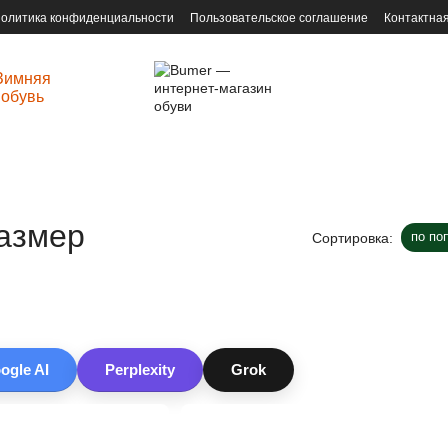
олитика конфиденциальности
Пользовательское соглашение
Контактна
Зимняя
обувь
размер
по по
Сортировка:
ogle AI
Perplexity
Grok