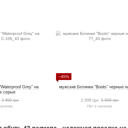
−45%
Waterproof Grey" на
мужские Ботинки "Boots" черные н
ex серые
2 999 грн
3 450 грн
5 500 грн
наличии
Нет в наличии
 обувь 43 размера - надежная посадка н