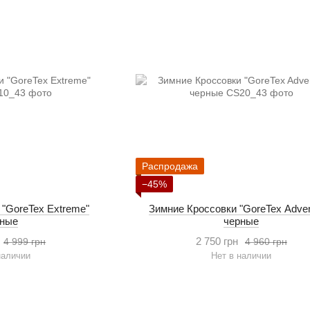
Распродажа
−45%
 "GoreTex Extreme"
Зимние Кроссовки "GoreTex Adven
рные
черные
2 750 грн
4 999 грн
4 960 грн
наличии
Нет в наличии