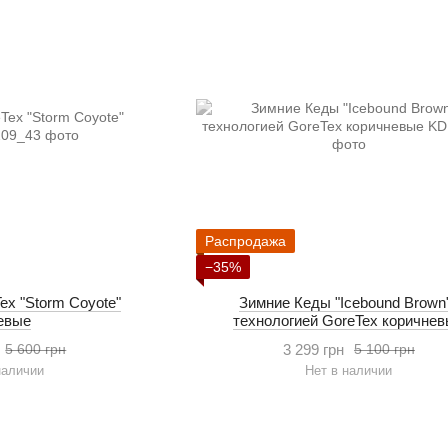
Распродажа
−35%
ex "Storm Coyote"
Зимние Кеды "Icebound Brown
евые
технологией GoreTex коричне
3 299 грн
5 600 грн
5 100 грн
наличии
Нет в наличии