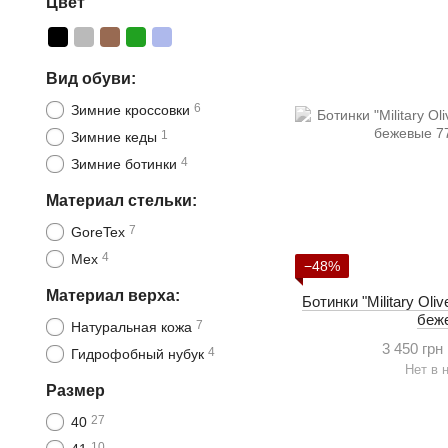
Цвет
Вид обуви:
6
Зимние кроссовки
1
Зимние кеды
4
Зимние ботинки
Материал стельки:
7
GoreTex
4
Мех
−48%
Материал верха:
Ботинки "Military Ol
беж
7
Натуральная кожа
3 450 грн
4
Гидрофобный нубук
Нет в 
Размер
27
40
10