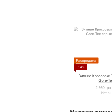
Распродажа
−14%
Зимние Кроссовки "
Gore-T
2 950 грн
Нет в 
Мужская зимняя