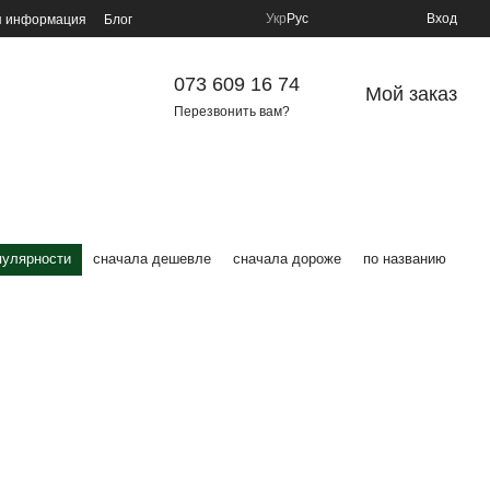
Укр
Рус
Вход
я информация
Блог
073 609 16 74
Мой заказ
Перезвонить вам?
пулярности
сначала дешевле
сначала дороже
по названию