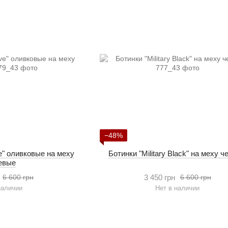
−48%
ive" оливковые на меху
Ботинки "Military Black" на меху 
евые
3 450 грн
6 600 грн
6 600 грн
наличии
Нет в наличии