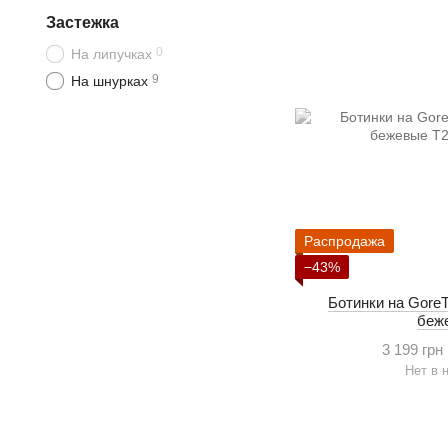
Застежка
0
На липучках
9
На шнурках
Распродажа
−43%
Ботинки на GoreT
беж
3 199 грн
Нет в 