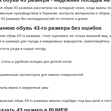
й обуви 43 размера рассчитана на холодный сезон, когда важны т
твенным производством в Харькове: контроль материалов и сборки 
 43 размера без неожиданностей по полноте и длине.
мнюю обувь 43-го размера без ошибок
кая обувь 43-го размера, стоит оценивать не только внешний вид, 
3-м размере для города и ежедневных маршрутов, ориентируйтесь 
остота ухода в сырую погоду
 стопы и удобная колодка для долгой носки
ыраженным протектором для зимних поверхностей
иалы верха и аккуратные швы
 мужская обувь 43-го размера зимняя подойдет под ваш ритм и пог
аказать 43 размер в BUMER