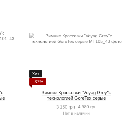
Хит
−37%
"с
Зимние Кроссовки "Voyag Grey"с
вые
технологией GoreTex серые
3 150 грн
4 980 грн
Нет в наличии