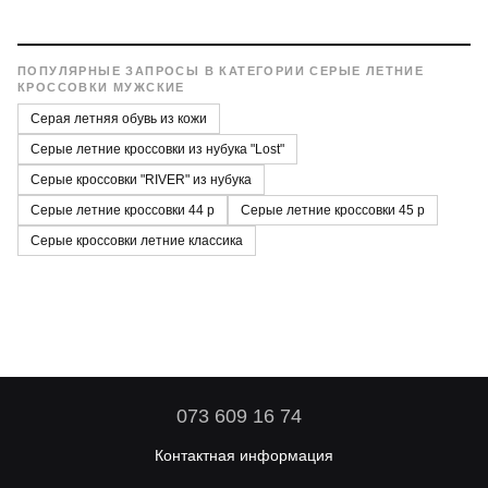
систему plata by mono или перевод по реквизитам на
счет ФОП. В этом случае вы оплачиваете только чистую
стоимость товара и базовый тариф доставки
перевозчика.
ПОПУЛЯРНЫЕ ЗАПРОСЫ В КАТЕГОРИИ СЕРЫЕ ЛЕТНИЕ
КРОССОВКИ МУЖСКИЕ
Серая летняя обувь из кожи
Серые летние кроссовки из нубука "Lost"
Серые кроссовки "RIVER" из нубука
Серые летние кроссовки 44 р
Серые летние кроссовки 45 р
Серые кроссовки летние классика
073 609 16 74
Контактная информация