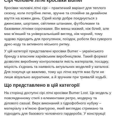
Сірі чоловічі літні кросівки Bumer
Кросівки чоловічі літні сірі – практичний варіант для теплого
сезону, коли потрібне легке, зручне та спокійне за дизайном
взуття на кожен день. Сірий колір добре поєднується з
джинсами, шортами, світлими штанами, футболками та
базовими літніми сорочками. Він менш мазкий, ніж білий, але
має м'якший та універсальніший вигляд, ніж чорний, тому
чудово підходить для прогулянок, поїздок, роботи без суворого
дрес-коду та активного міського ритму.
У цій категорії представлені кросівки Bumer – українського
бренду з власним харківським виробництвом. Такий формат
дозволяє виробнику контролювати якість матеріалів, посадку,
міцність з'єднань та наявність актуальних моделей у каталозі.
Для покупця це важливо, тому що літнє взуття має бути не
лише візуально акуратним, а й зручним при тривалій ходьбі.
Що представлено в цій категорії
На сторінці доступні сірі літні кросівки Bumer Lost. Це модель у
повсякденному стилі з елементами ретро, модерну та
ділового casual. Верх виконаний з гідрофобного нубуку –
матеріалу з м'якою фактурою, який виглядає стримано та
підходить для базового чоловічого гардероба. У конструкції