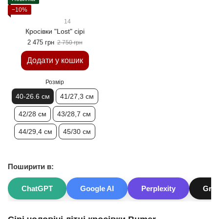
−10%
14
Кросівки "Lost" сірі
2 475 грн
2 750 грн
Додати у кошик
Розмір
40-26.6 см
41/27,3 см
42/28 см
43/28,7 см
44/29,4 см
45/30 см
Поширити в:
ChatGPT
Google AI
Perplexity
Gro