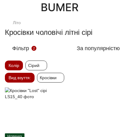
Літо
Кросівки чоловічі літні сірі
Фільтр
За популярністю
2
Колір
Сірий
Вид взуття:
Кросівки
Новинка