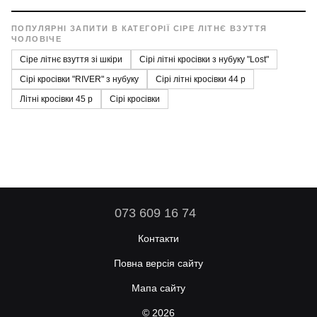
цьому випадку ви оплачуєте лише чисту вартість товару
та базовий тариф доставки перевізника.
ПОПУЛЯРНІ ЗАПИТИ В КАТЕГОРІЇ СІРЕ ЛІТНЄ ВЗУТТЯ
ЧОЛОВІЧЕ
Сіре літнє взуття зі шкіри
Сірі літні кросівки з нубуку "Lost"
Сірі кросівки "RIVER" з нубуку
Сірі літні кросівки 44 р
Літні кросівки 45 р
Сірі кросівки
073 609 16 74
Контакти
Повна версія сайту
Мапа сайту
© 2026