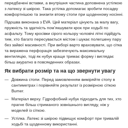
передбачені вставки, а внутрішня частина доповнена устілкою
з латексу зі шкірою. Така устілка допомагає зробити посадку
комфортнішою та знизити втому стопи при щоденному носінні.
Підошва виконана з EVA. Цей матеріал цінують за малу вагу,
пружність та здатність пом'якшувати крок при ходьбі по
асфальту. Тому кросівки сірого кольору чоловічі літні підійдуть
тим, хто багато пересувається містом і шукає полегшену пару
без зайвої масивності. При виборі варто враховувати, що сітка
та виражена перфорація забезпечують максимальну
вентиляцію, тоді як нубук краще тримає форму і виглядає
більш акуратно в повсякденних образах.
Як вибрати розмір та на що звернути увагу
Довжина стопи. Перед замовленням виміряйте стопу в
сантиметрах і порівняйте результат із розмірною сіткою
Bumer.
Матеріал верху. Гідрофобний нубук підходить для тих, хто
прагне більш стриманого зовнішнього вигляду, ніж у
моделей із сіткою.
Устілка. Латекс зі шкірою підвищує комфорт при тривалій
ходьбі та щоденному використанні.