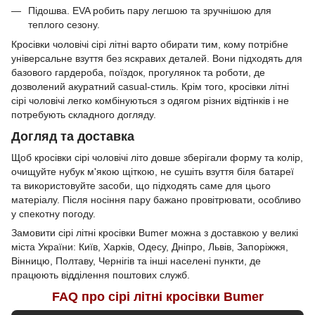
Підошва. EVA робить пару легшою та зручнішою для
теплого сезону.
Кросівки чоловічі сірі літні варто обирати тим, кому потрібне
універсальне взуття без яскравих деталей. Вони підходять для
базового гардероба, поїздок, прогулянок та роботи, де
дозволений акуратний casual-стиль. Крім того, кросівки літні
сірі чоловічі легко комбінуються з одягом різних відтінків і не
потребують складного догляду.
Догляд та доставка
Щоб кросівки сірі чоловічі літо довше зберігали форму та колір,
очищуйте нубук м'якою щіткою, не сушіть взуття біля батареї
та використовуйте засоби, що підходять саме для цього
матеріалу. Після носіння пару бажано провітрювати, особливо
у спекотну погоду.
Замовити сірі літні кросівки Bumer можна з доставкою у великі
міста України: Київ, Харків, Одесу, Дніпро, Львів, Запоріжжя,
Вінницю, Полтаву, Чернігів та інші населені пункти, де
працюють відділення поштових служб.
FAQ про сірі літні кросівки Bumer