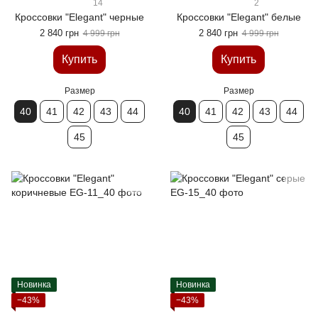
14
2
Кроссовки "Elegant" черные
Кроссовки "Elegant" белые
2 840 грн
2 840 грн
4 999 грн
4 999 грн
Купить
Купить
Размер
Размер
40
41
42
43
44
40
41
42
43
44
45
45
Новинка
Новинка
−43%
−43%