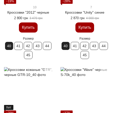
−19%
−28%
10
7
Кроссовки "2012" черные
Кроссовки "Unity" синие
2 800 грн
2 870 грн
3 470 грн
4 000 грн
Купить
Купить
Размер
Размер
40
41
42
43
44
40
41
42
43
44
45
45
Хит