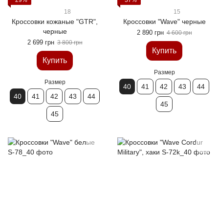
−29%
−37%
18
15
Кроссовки кожаные "GTR",
Кроссовки "Wave" черные
черные
2 890 грн
4 600 грн
2 699 грн
3 800 грн
Купить
Купить
Размер
Размер
40
41
42
43
44
40
41
42
43
44
45
45