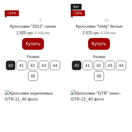
Хит
−24%
−39%
5
22
Кроссовки "2012" синие
Кроссовки "Unity" белые
2 820 грн
2 870 грн
3 700 грн
4 700 грн
Купить
Купить
Размер
Размер
40
41
42
43
44
40
41
42
43
44
45
45