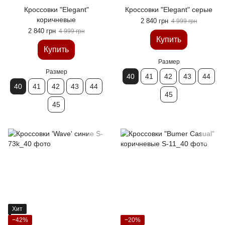
Кроссовки "Elegant"
Кроссовки "Elegant" серые
коричневые
2 840 грн
4 999 грн
2 840 грн
4 999 грн
Купить
Купить
Размер
Размер
40
41
42
43
44
40
41
42
43
44
45
45
Хит
−42%
−20%