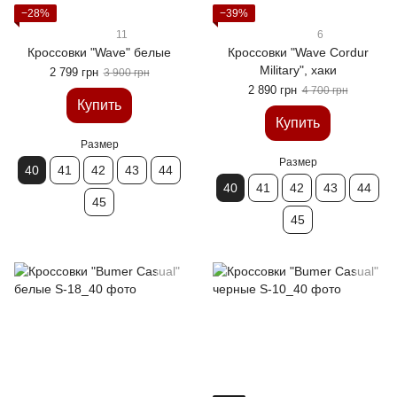
−28%
−39%
11
6
Кроссовки "Wave" белые
Кроссовки "Wave Cordur
Military", хаки
2 799 грн
3 900 грн
2 890 грн
4 700 грн
Купить
Купить
Размер
Размер
40
41
42
43
44
40
41
42
43
44
45
45