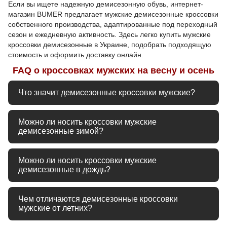
Если вы ищете надежную демисезонную обувь, интернет-
магазин BUMER предлагает мужские демисезонные кроссовки
собственного производства, адаптированные под переходный
сезон и ежедневную активность. Здесь легко купить мужские
кроссовки демисезонные в Украине, подобрать подходящую
стоимость и оформить доставку онлайн.
FAQ о кроссовках мужских на весну и осень
Что значит демисезонные кроссовки мужские?
Демисезонные кроссовки мужские рассчитаны на носку
Можно ли носить кроссовки мужские
весной и осенью, обеспечивая комфорт при
демисезонные зимой?
переменной погоде.
Кроссовки мужские демисезонные подходят только для
Можно ли носить кроссовки мужские
тёплой зимы, так как не имеют полноценного утепления
демисезонные в дождь?
и не рассчитаны на экстремальные морозы.
Да, кроссовки мужские демисезонные выдерживают
Чем отличаются демисезонные кроссовки
лёгкий дождь, если выполнены из кожи. Однако для
мужские от летних?
сильной влаги требуется обувь с влагозащитой.