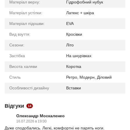
Матеріал верху:
Гідрофобний нубук
Матеріал устілки:
Латекс + шкіра
Матеріал підошви:
EVA
Вид взуття:
Кросівки
Сезони:
Літо
Застібка
На шнурівках
Висота халяви
Коротка
Стиль
Ретро, Модерн, Діловий
Особливості дизайну
Вставки
Відгуки
14
Олександр Москаленео
16.07.2026 в 19:00
Дуже сподобались. Легкі, комфортні не парять ноги.