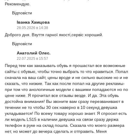
Рекомендую.
Відповісти
Іванка Хамцова
28.05.2026 в 14:38
Доброго дня. Взуття гарної якості,сервіс хороший.
Відповісти
Анатолий Олес.
22.07.2025 в 15:57
Перед тем как заказывать обувь я прошастал все возможные
сайты с обувью, чтобы точно выбрать то что нравиться. Попал
сначала на ваш сайт, цены вроде и не сильно высокие но и не
сказать, что низкие. Так как после попал на другие рекламы-
при том что анологичные модели с вашими попадаются но по
цене ниже. Я прочитал все отзывы везде. И да. Эта обувь
достойна внимания! Вы звоните вам сразу перезванивают в
течении не то чтобы 30 сек наверно в 10 секунд девушка
укладывается! По всему товару хорошо знает. Я спросил есть
ли модель LS15 в наличии девушка на связи сразу держа
телефон в руке на склад пошла. Сказала что моего размера
нет, но может до вечера сделать и отправить. Меня