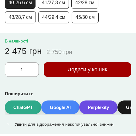
40-26.6 см
41/27,3 см
42/28 см
43/28,7 см
44/29,4 см
45/30 см
В наявності
2 475 грн
2 750 грн
Додати у кошик
Поширити в:
ChatGPT
Google AI
Perplexity
Gro
Увійти
для відображення накопичувальної знижки
%