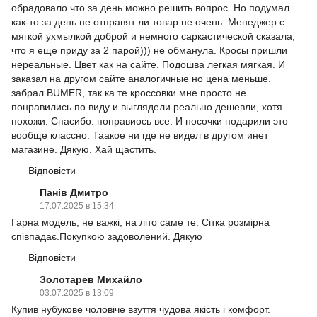
обрадовало что за день можно решить вопрос. Но подумал
как-то за день не отправят ли товар не очень. Менеджер с
мягкой ухмылкой доброй и немного саркастической сказала,
что я еще приду за 2 парой))) не обманула. Кросы пришли
нереальные. Цвет как на сайте. Подошва легкая мягкая. И
заказал на другом сайте аналогичные но цена меньше.
забрал BUMER, так ка те кроссовки мне просто не
понравились по виду и выглядели реально дешевли, хотя
похожи. Спасибо. понравиось все. И носочки подарили это
вообще классно. Таакое ни где не видел в другом инет
магазине. Дякую. Хай щастить.
Відповісти
Панів Дмитро
17.07.2025 в 15:34
Гарна модель, не важкі, на літо саме те. Сітка розмірна
співпадає.Покупкою задоволений. Дякую
Відповісти
Золотарев Михайло
03.07.2025 в 13:09
Купив нубукове чоловіче взуття чудова якість і комфорт.