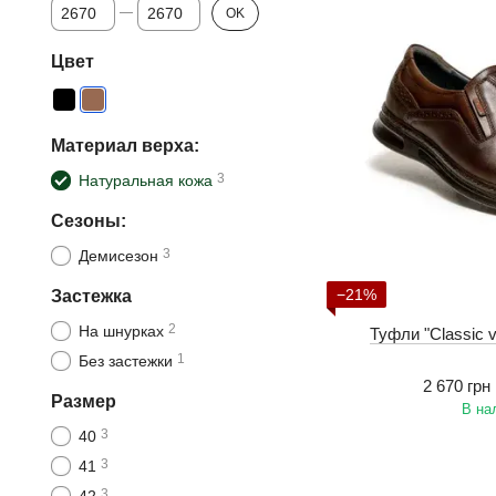
От Цена, грн
До Цена, грн
OK
Цвет
Материал верха:
3
Натуральная кожа
Сезоны:
3
Демисезон
−21%
Застежка
2
На шнурках
Туфли "Classic 
1
Без застежки
2 670 грн
Размер
В на
3
40
3
41
3