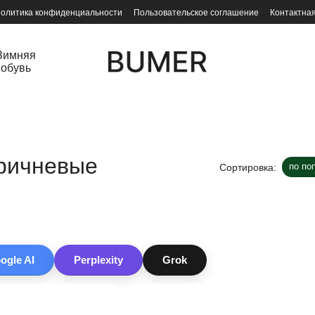
олитика конфиденциальности
Пользовательское соглашение
Контактна
Зимняя
обувь
ричневые
по по
Сортировка:
ogle AI
Perplexity
Grok