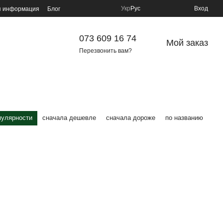
Укр
Рус
Вход
я информация
Блог
073 609 16 74
Мой заказ
Перезвонить вам?
пулярности
сначала дешевле
сначала дороже
по названию