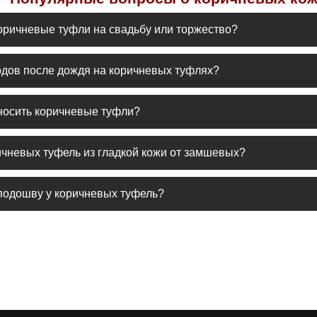
оричневые туфли на свадьбу или торжество?
ные туфли считаются очень стильным выбором для торжеств, особен
одов после дождя на коричневых туфлях?
я протрите их сухой мягкой тканью и дайте высохнуть естественн
носить коричневые туфли?
вет брюк, либо выбирайте модели с классическим принтом ромб, гд
ичневых туфель из гладкой кожи от замшевых?
ормальна и практична в уходе, в то время как замша выглядит мяг
подошву у коричневых туфель?
невых моделях обычно имеет свой цвет: коричневый или бежевый, е