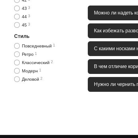
42
3
43
Можно ли надеть к
3
44
3
45
Да, коричневые кожа
Как избежать разв
Стиль
1
Повседневный
Сразу после намокани
С какими носками 
1
Ретро
2
Классический
Подбирайте носки в ц
В чем отличие кор
1
Модерн
2
Деловой
Гладкая кожа более ф
Нужно ли чернить 
Нет, подошва в корич