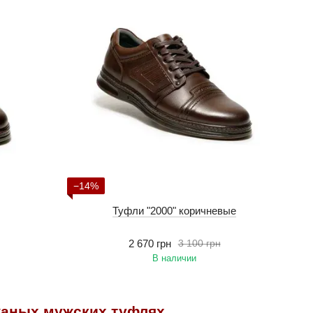
−14%
Туфли "2000" коричневые
2 670 грн
3 100 грн
В наличии
жаных мужских туфлях