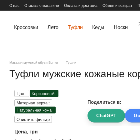
Перейти к основному контенту
О нас
Отзывы о магазине
Оплата и доставка
Обмен и возврат
П
Кроссовки
Лето
Туфли
Кеды
Носки
Магазин мужской обуви Bumer
Туфли
Туфли мужские кожаные ко
Цвет:
Коричневый
Поделиться в:
Материал верха::
Натуральная кожа
ChatGPT
Go
Очистить фильтр
Цена, грн