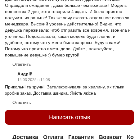
Оправдали ожидания , даже больше чем возлагал! Модель
пошили за 2 дня, хотя говорили 4 ждать. И было приятно
получить их раньше! Так же хочу сказать отдельное слово за
менеджера. Высокий уровень действительно! Видно, что
девушка переживала; чтоб отправить все вовремя, звонила и
уточняла. Подсказывала, какая модель будет легче, и
удобнее, потому что у меня были запросы. Буду с вами!
Потому что приятно иметь дело. Дайте , пожалуйста,
повышение девушке :) бумер крутой
Ответить
Андрій
14.03.2025 в 14:08
Прикольні та зручні. Зателефонували за хвилину, як тільки
зробив заказ. Доставка швидка. Якість якісна
Ответить
Написать отзыв
Доставка
Оплата
Гарантия
Возврат
Кон