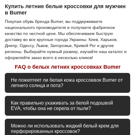
Купить летние белые кроссовки для мужчин
в Bumer
Покупая обувь бренда Bumer, вы поддерживаете
национального производителя и получаете фабричное
качество по честной цене. Мы обеспечиваем быструю
доставку во все крупные города Украины: Киев, Харьков,
Днепр, Одессу, Львов, Запорожье, Кривой Рог и другие
регионы. Выбирайте нужный размер, изучайте наш каталог и
оформляйте заказ всего в несколько кликов!
FAQ о белых летних кроссовках Bumer
Не пожелтеет ли белая кожа кроссоввок Bumer от
летнего солнца и пота?
Нет, мы используем только натуральную итальянскую
Как правильно ухаживать за белой подошвой
кожу премиум-класса фабричной окраски. Она
EVA, чтобы она не серела от пыли?
устойчива к ультрафиолету и не желтеет. Естественная
гигроскопичность кожи в сочетании со сквозной
Подошва EVA имеет мелкопористую структуру, поэтому
перфорацией отводит влагу, защищая материал от
Можно ли использовать жидкий белый крем для
ее достаточно регулярно протирать влажной мягкой
агрессивного воздействия изнутри.
перфорированных кроссовок?