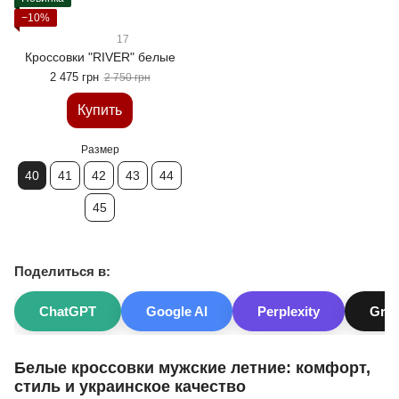
−10%
17
Кроссовки "RIVER" белые
2 475 грн
2 750 грн
Купить
Размер
40
41
42
43
44
45
Поделиться в:
ChatGPT
Google AI
Perplexity
Gro
Белые кроссовки мужские летние: комфорт,
стиль и украинское качество