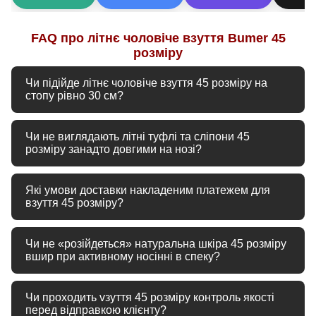
FAQ про літнє чоловіче взуття Bumer 45
розміру
Чи підійде літнє чоловіче взуття 45 розміру на
стопу рівно 30 см?
Так, наш 45 розмір розроблений чітко на довжину стопи
Чи не виглядають літні туфлі та сліпони 45
30 см. Колодка повномірна, тому взуття сидить вільно та
розміру занадто довгими на нозі?
комфортно. Натуральна італійська шкіра преміум-
вичинки забезпечує пальцям правильне анатомічне
Наші дизайнери враховують специфіку великих розмірів.
розташування, запобігаючи втомі при довгій ходьбі.
Які умови доставки накладеним платежем для
Спеціальна форма носкової частини, матові текстури
взуття 45 розміру?
італійського нубуку та прошитий кант підошви EVA
візуально скорочують довжину стопи. Взуття 45 розміру
Ви оформлюєте замовлення з передоплатою 200 грн
виглядає акуратно, гармонуючи з літнім одягом.
Чи не «розійдеться» натуральна шкіра 45 розміру
(вона покриває витрати на логістику у випадку відмови
вшир при активному носінні в спеку?
та входить до вартості взуття). У відділенні Нової Пошти
ви спокійно приміряєте літню пару 45 розміру. Якщо все
Чоловіки з великим розміром часто бояться цього. У
підійшло – оплачуєте залишок вартості замовлення та
Чи проходить vзуття 45 розміру контроль якості
літньому взутті Bumer каркас посилений прихованими
комісію пошти.
перед відправкою клієнту?