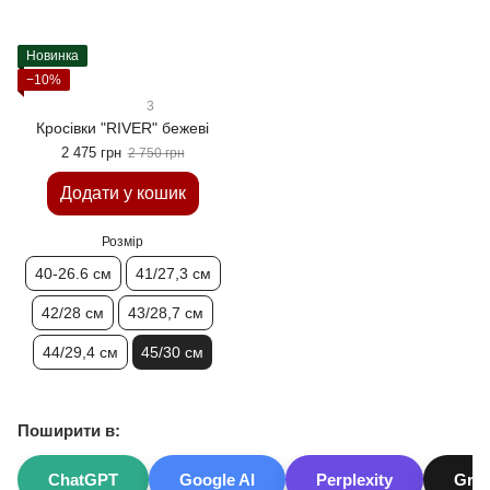
Новинка
−10%
3
Кросівки "RIVER" бежеві
2 475 грн
2 750 грн
Додати у кошик
Розмір
40-26.6 см
41/27,3 см
42/28 см
43/28,7 см
44/29,4 см
45/30 см
Поширити в:
ChatGPT
Google AI
Perplexity
Gro