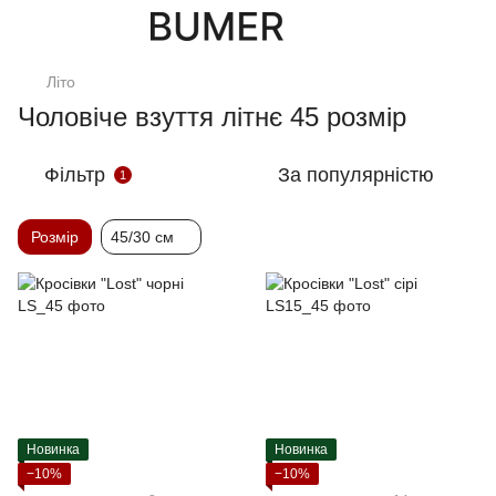
Літо
Чоловіче взуття літнє 45 розмір
Фільтр
За популярністю
1
Розмір
45/30 см
Новинка
Новинка
−10%
−10%