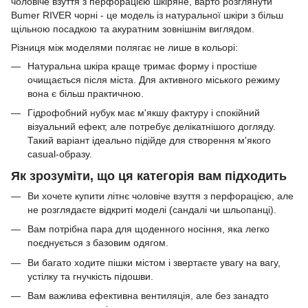
чоловіче взуття з перфорацією шкіряне, варто розглянути
Bumer RIVER чорні - це модель із натуральної шкіри з більш
щільною посадкою та акуратним зовнішнім виглядом.
Різниця між моделями полягає не лише в кольорі:
Натуральна шкіра краще тримає форму і простіше
очищається після міста. Для активного міського режиму
вона є більш практичною.
Гідрофобний нубук має м'якшу фактуру і спокійний
візуальний ефект, але потребує делікатнішого догляду.
Такий варіант ідеально підійде для створення м'якого
casual-образу.
Як зрозуміти, що ця категорія вам підходить
Ви хочете купити літнє чоловіче взуття з перфорацією, але
не розглядаєте відкриті моделі (сандалі чи шльопанці).
Вам потрібна пара для щоденного носіння, яка легко
поєднується з базовим одягом.
Ви багато ходите пішки містом і звертаєте увагу на вагу,
устілку та гнучкість підошви.
Вам важлива ефективна вентиляція, але без занадто