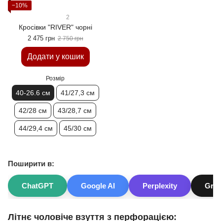
−10%
2
Кросівки "RIVER" чорні
2 475 грн
2 750 грн
Додати у кошик
Розмір
40-26.6 см
41/27,3 см
42/28 см
43/28,7 см
44/29,4 см
45/30 см
Поширити в:
ChatGPT
Google AI
Perplexity
Gro
Літнє чоловіче взуття з перфорацією: