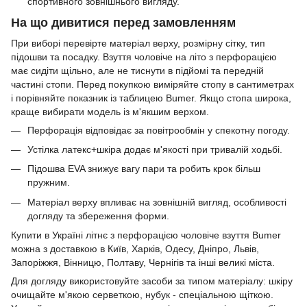
спортивного зовнішнього вигляду.
На що дивитися перед замовленням
При виборі перевірте матеріал верху, розмірну сітку, тип
підошви та посадку. Взуття чоловіче на літо з перфорацією
має сидіти щільно, але не тиснути в підйомі та передній
частині стопи. Перед покупкою виміряйте стопу в сантиметрах
і порівняйте показник із таблицею Bumer. Якщо стопа широка,
краще вибирати модель із м'якшим верхом.
Перфорація відповідає за повітрообмін у спекотну погоду.
Устілка латекс+шкіра додає м'якості при тривалій ходьбі.
Підошва EVA знижує вагу пари та робить крок більш
пружним.
Матеріал верху впливає на зовнішній вигляд, особливості
догляду та збереження форми.
Купити в Україні літнє з перфорацією чоловіче взуття Bumer
можна з доставкою в Київ, Харків, Одесу, Дніпро, Львів,
Запоріжжя, Вінницю, Полтаву, Чернігів та інші великі міста.
Для догляду використовуйте засоби за типом матеріалу: шкіру
очищайте м'якою серветкою, нубук - спеціальною щіткою.