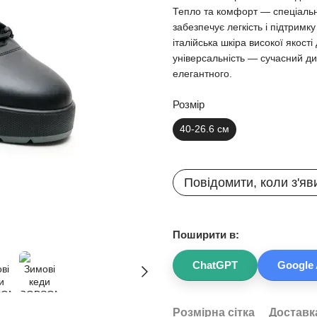
Тепло та комфорт — спеціальна
забезпечує легкість і підтрим
італійська шкіра високої якості
універсальність — сучасний ди
елегантного.
Розмір
40-26.6 см
Повідомити, коли з'яв
Поширити в:
ChatGPT
Google 
Розмірна сітка
Доставк