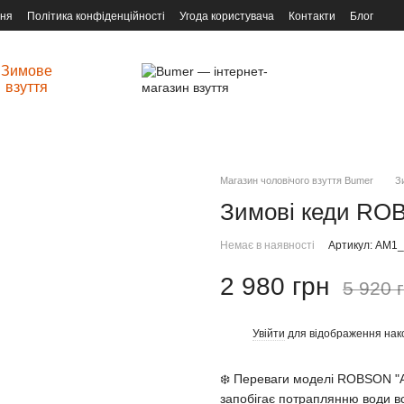
ння
Політика конфіденційності
Угода користувача
Контакти
Блог
Зимове
взуття
Магазин чоловічого взуття Bumer
З
Зимові кеди RO
Немає в наявності
Артикул: AM1
2 980 грн
5 920 
Увійти
для відображення нак
%
❄️ Переваги моделі ROBSON "A
запобігає потраплянню води вс