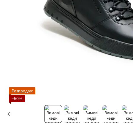
Розпродаж
−50%