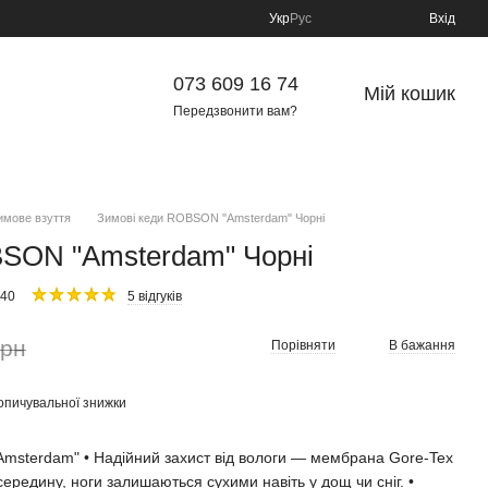
Укр
Рус
Вхід
073 609 16 74
Мій кошик
Передзвонити вам?
имове взуття
Зимові кеди ROBSON "Amsterdam" Чорні
BSON "Amsterdam" Чорні
_40
5 відгуків
грн
Порівняти
В бажання
опичувальної знижки
msterdam" • Надійний захист від вологи — мембрана Gore-Tex
ередину, ноги залишаються сухими навіть у дощ чи сніг. •