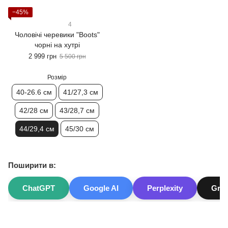
−45%
4
Чоловічі черевики "Boots"
чорні на хутрі
2 999 грн
5 500 грн
Розмір
40-26.6 см
41/27,3 см
42/28 см
43/28,7 см
44/29,4 см
45/30 см
Поширити в:
ChatGPT
Google AI
Perplexity
Gro