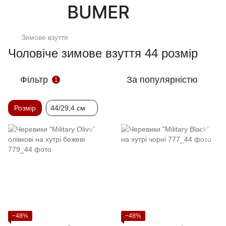
Зимове взуття
Чоловіче зимове взуття 44 розмір
Фільтр
За популярністю
1
Розмір
44/29,4 см
−48%
−48%