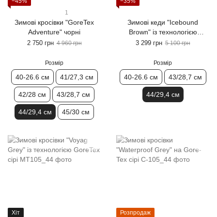
−45%
−35%
1
Зимові кросівки "GoreTex
Зимові кеди "Icebound
Adventure" чорні
Brown" із технологією
GoreTex коричневі
2 750 грн
3 299 грн
4 960 грн
5 100 грн
Розмір
Розмір
40-26.6 см
41/27,3 см
40-26.6 см
43/28,7 см
42/28 см
43/28,7 см
44/29,4 см
44/29,4 см
45/30 см
Хіт
Розпродаж