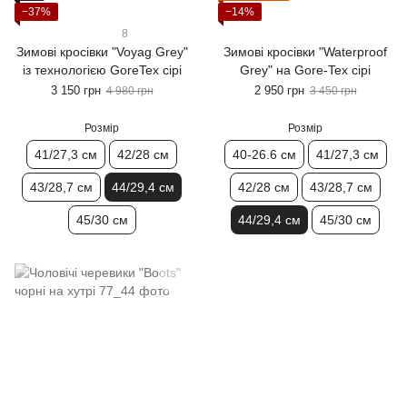
−37%
−14%
8
Зимові кросівки "Voyag Grey"
Зимові кросівки "Waterproof
із технологією GoreTex сірі
Grey" на Gore-Tex сірі
3 150 грн
2 950 грн
4 980 грн
3 450 грн
Розмір
Розмір
41/27,3 см
42/28 см
40-26.6 см
41/27,3 см
43/28,7 см
44/29,4 см
42/28 см
43/28,7 см
45/30 см
44/29,4 см
45/30 см