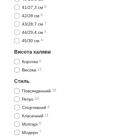
6
41/27,3 см
6
42/28 см
7
43/28,7 см
5
44/29,4 см
4
45/30 см
Висота халяви
6
Коротка
12
Висока
Стиль
16
Повсякденний
10
Ретро
6
Спортивний
11
Класичний
9
Мілітарі
7
Модерн