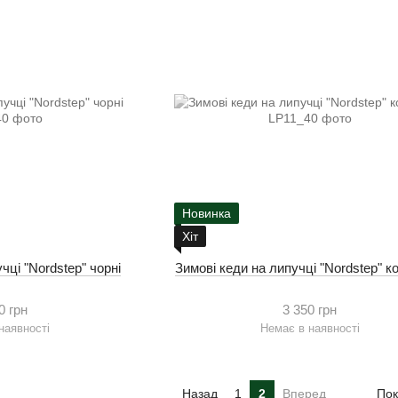
Новинка
Хіт
чці "Nordstep" чорні
Зимові кеди на липучці "Nordstep" к
0 грн
3 350 грн
наявності
Немає в наявності
Назад
1
2
Вперед
Пок