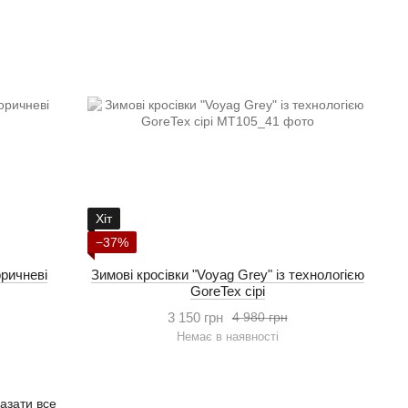
Хіт
−37%
оричневі
Зимові кросівки "Voyag Grey" із технологією
GoreTex сірі
3 150 грн
4 980 грн
Немає в наявності
азати все