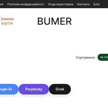
ння
Політика конфіденційності
Угода користувача
Контакти
Блог
Зимове
взуття
за п
Сортування:
ogle AI
Perplexity
Grok