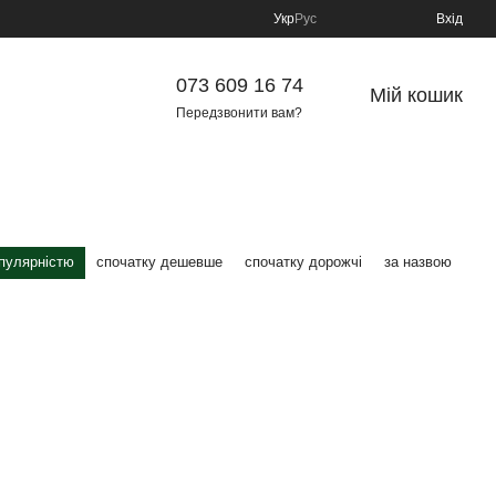
Укр
Рус
Вхід
073 609 16 74
Мій кошик
Передзвонити вам?
опулярністю
спочатку дешевше
спочатку дорожчі
за назвою