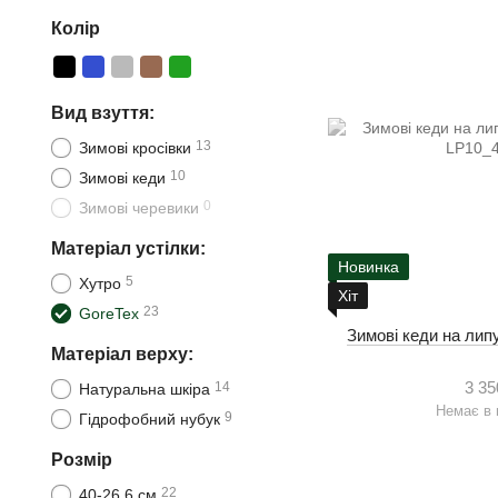
Колір
Вид взуття:
13
Зимові кросівки
10
Зимові кеди
0
Зимові черевики
Матеріал устілки:
Новинка
5
Хутро
Хіт
23
GoreTex
Зимові кеди на липу
Матеріал верху:
3 35
14
Натуральна шкіра
Немає в 
9
Гідрофобний нубук
Розмір
22
40-26.6 см