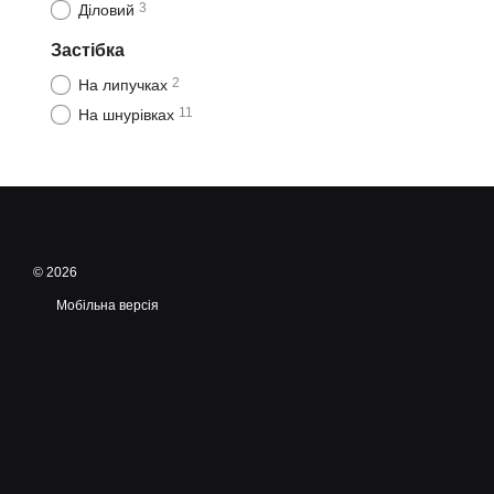
3
Діловий
Застібка
2
На липучках
11
На шнурівках
© 2026
Мобільна версія