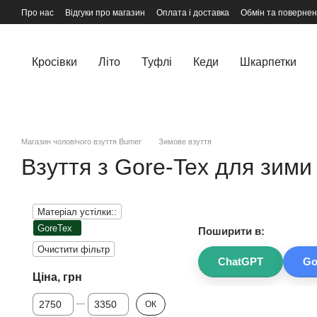
Перейти до основного контенту
Про нас
Відгуки про магазин
Оплата і доставка
Обмін та поверне
Кросівки
Літо
Туфлi
Кеди
Шкарпетки
Магазин чоловічого взуття Bumer
Зимове взуття
Взуття з Gore-Tex для зими
Матеріал устілки::
GoreTex
Поширити в:
Очистити фільтр
ChatGPT
Go
Ціна, грн
Від Ціна, грн
До Ціна, грн
ОК