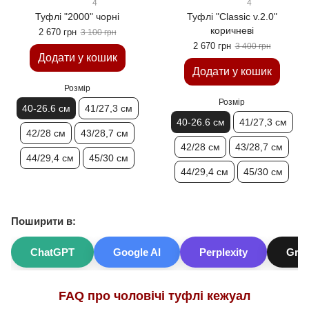
4
4
Туфлi "2000" чорні
Туфлі "Classic v.2.0"
коричневі
2 670 грн
3 100 грн
2 670 грн
3 400 грн
Додати у кошик
Додати у кошик
Розмір
Розмір
40-26.6 см
41/27,3 см
40-26.6 см
41/27,3 см
42/28 см
43/28,7 см
42/28 см
43/28,7 см
44/29,4 см
45/30 см
44/29,4 см
45/30 см
Поширити в:
ChatGPT
Google AI
Perplexity
Gro
FAQ про чоловічі туфлі кежуал