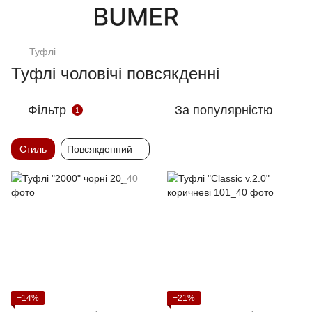
Туфлi
Туфлі чоловічі повсякденні
Фільтр
За популярністю
1
Стиль
Повсякденний
−14%
−21%