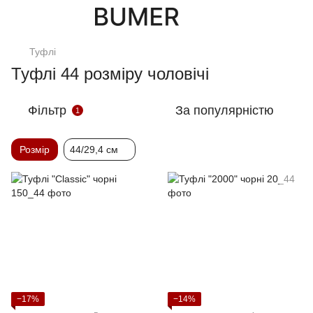
Туфлi
Туфлі 44 розміру чоловічі
Фільтр
За популярністю
1
Розмір
44/29,4 см
−17%
−14%