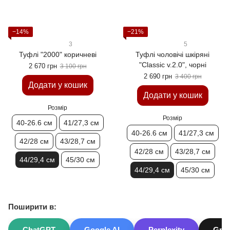
−14%
−21%
3
5
Туфлi "2000" коричневі
Туфлі чоловічі шкіряні
"Classic v.2.0", чорні
2 670 грн
3 100 грн
2 690 грн
3 400 грн
Додати у кошик
Додати у кошик
Розмір
Розмір
40-26.6 см
41/27,3 см
40-26.6 см
41/27,3 см
42/28 см
43/28,7 см
42/28 см
43/28,7 см
44/29,4 см
45/30 см
44/29,4 см
45/30 см
Поширити в:
ChatGPT
Google AI
Perplexity
Gro