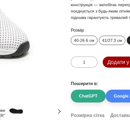
конструкція — запобігає перег
поєднується з будь-яким літнім
підошва гарантують тривалий т
Розмір
40-26.6 см
41/27,3 см
Додати у
Поширити в:
ChatGPT
Google 
Розмірна сітка
Доставк