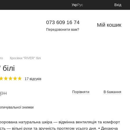
Укр
Рус
Вхід
073 609 16 74
Мій кошик
Передзвонити вам?
то
Кросівки "RIVER" білі
 білі
17 відгуків
грн
Порівняти
В бажання
опичувальної знижки
рфорована натуральна шкіра — відмінна вентиляція та комфорт
чкість — вільні рухи та зручність протягом усього дня. • Дихаюча