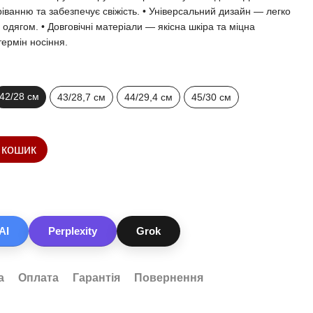
ріванню та забезпечує свіжість. • Універсальний дизайн — легко
 одягом. • Довговічні матеріали — якісна шкіра та міцна
ермін носіння.
42/28 см
43/28,7 см
44/29,4 см
45/30 см
 кошик
AI
Perplexity
Grok
а
Оплата
Гарантія
Повернення