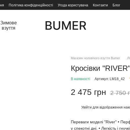
ння
Політика конфіденційності
Угода користувача
Контакти
Блог
Зимове
взуття
Магазин чоловічого взуття Bumer
Лі
Кросівки "RIVER"
В наявності
Артикул: LM18_42
2 475 грн
2 750 
Увійти
для відображення нак
%
Переваги моделі "River" • Пе
у спекотні дні. • Легкість і гну