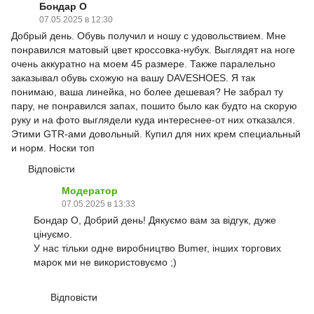
Бондар О
07.05.2025 в 12:30
Добрый день. Обувь получил и ношу с удовольствием. Мне
понравился матовый цвет кроссовка-нубук. Выглядят на ноге
очень аккуратно на моем 45 размере. Также паралельно
заказывал обувь схожую на вашу DAVESHOES. Я так
понимаю, ваша линейка, но более дешевая? Не забрал ту
пару, не понравился запах, пошито было как будто на скорую
руку и на фото выглядели куда интереснее-от них отказался.
Этими GTR-ами довольный. Купил для них крем специальный
и норм. Носки топ
Відповісти
Модератор
07.05.2025 в 13:33
Бондар О, Добрий день! Дякуємо вам за відгук, дуже
цінуємо.
У нас тільки одне виробництво Bumer, інших торгових
марок ми не використовуємо ;)
Відповісти