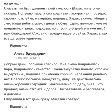
на це час»
Сказать что был удивлен такой смелости😄ахах ничего не
сказать. Получаю пару, а она красивая , аккуратная, проверял
строчки, отклейки, материал, подошву. Харьков сумел убедить
, что наши ребята умеют делать обувь. Единственное , мне не
понравился запах подошвы, но спустя 3-5 дней его уже нет. Я
вам благодарен! Сохранил вкладку вашего сайта. Харьков, как
всегда умеет удивлять.
Відповісти
Алекс Эдуардович
19.09.2025 в 14:37
Добрый день!, большое спасибо. Мне очень понравилась
пара, понравилось качество. Очень аккуратно пошито, строчки
выдержаны , подошва приклеена хорошо, нареканий реально
нет. Спасибо большое менеджеру, девушка действительно
очень хороший сотрудник , максимально по делу, зная , что
продает, очень открыта и добра. Посоветовала и рассказала,
я доволен
Отправили в тот день сразу. Магазин советую
Відповісти