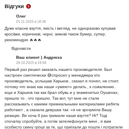
Відгуки
5
Олег
01.11.2025 в 18:36
Дуже класне взуття, якість і вигляд, не одноразово купував
кросівки, коричневі, чорні, зимові також бумер, супер,
рекомендую 🔥🔥🔥
Відповісти
Ваш клиент ) Андрюха
29.10.2025 в 19:58
Первый раз решил заказать нашего производителя. Был
настроен скептически 😅спросил у менеджера кто
производитель, услышав Харьков , сказал я понял, не стоит,
потому что знаю как наши «умеют» делать , к сожалению..
еще и Харьков.так как брал обувь и у знаменитых Оушенах,
пришло то , что пришло. Так вот, тут мне не стали
рассказывать с какими премиальными материалами ребята
работают , а сказала девушка так: «я не зрозуміла Вашу
реакцію. Ви хоча б раз тримали наше взуття? Ні? Тоді
спочатку спробуйте, а потім зателефонуєте мені , я вам
особисто скину гроші за те, що приїхали до пошти і потратили