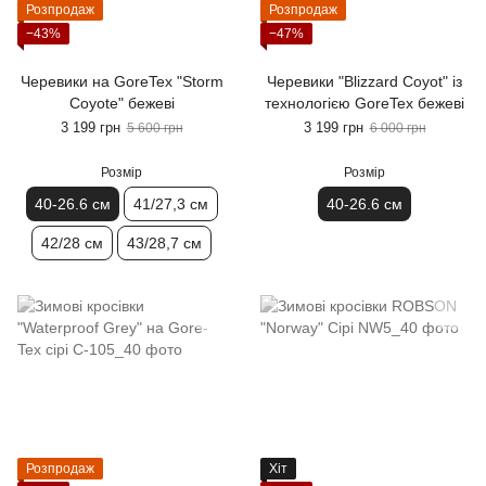
Розпродаж
Розпродаж
−43%
−47%
Черевики на GoreTex "Storm
Черевики "Blizzard Coyot" із
Coyote" бежеві
технологією GoreTex бежеві
3 199 грн
3 199 грн
5 600 грн
6 000 грн
Розмір
Розмір
40-26.6 см
41/27,3 см
40-26.6 см
42/28 см
43/28,7 см
Розпродаж
Хіт