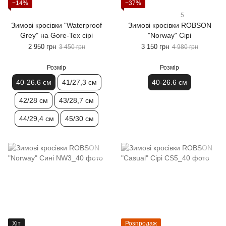
−14%
−37%
5
Зимові кросівки "Waterproof
Зимові кросівки ROBSON
Grey" на Gore-Tex сірі
"Norway" Сірі
2 950 грн
3 150 грн
3 450 грн
4 980 грн
Розмір
Розмір
40-26.6 см
41/27,3 см
40-26.6 см
42/28 см
43/28,7 см
44/29,4 см
45/30 см
Хіт
Розпродаж