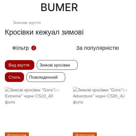
Зимове взуття
Кросівки кежуал зимові
Фільтр
За популярністю
2
Вид взуття:
Зимові кросівки
Стиль
Повсякденний
Розпродаж
Розпродаж