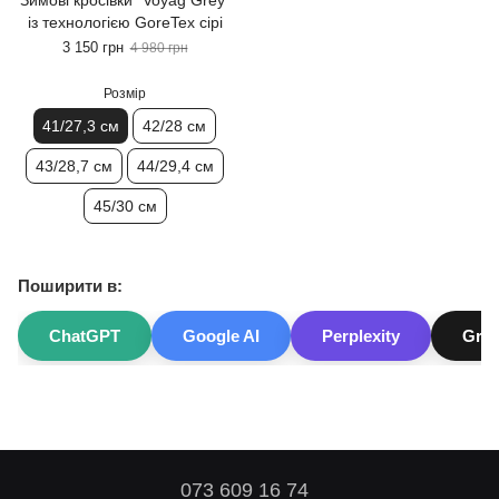
Зимові кросівки "Voyag Grey"
із технологією GoreTex сірі
3 150 грн
4 980 грн
Розмір
41/27,3 см
42/28 см
43/28,7 см
44/29,4 см
45/30 см
Поширити в:
ChatGPT
Google AI
Perplexity
Gro
073 609 16 74