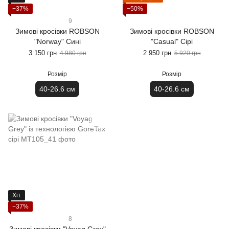
−37%
−50%
9
Зимові кросівки ROBSON
Зимові кросівки ROBSON
"Norway" Сині
"Casual" Сірі
3 150 грн
2 950 грн
4 980 грн
5 920 грн
Розмір
Розмір
40-26.6 см
40-26.6 см
Хіт
−37%
8