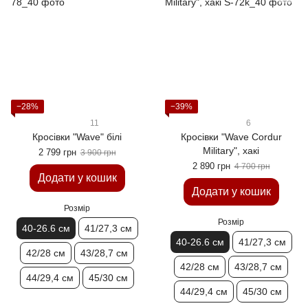
−28%
−39%
11
6
Кросівки "Wave" білі
Кросівки "Wave Cordur
Military", хакі
2 799 грн
3 900 грн
2 890 грн
4 700 грн
Додати у кошик
Додати у кошик
Розмір
Розмір
40-26.6 см
41/27,3 см
40-26.6 см
41/27,3 см
42/28 см
43/28,7 см
42/28 см
43/28,7 см
44/29,4 см
45/30 см
44/29,4 см
45/30 см