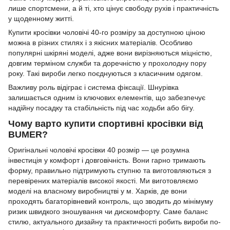
лише спортсмени, а й ті, хто цінує свободу рухів і практичність
у щоденному житті.
Купити кросівки чоловічі 40-го розміру за доступною ціною
можна в різних стилях і з якісних матеріалів. Особливо
популярні шкіряні моделі, адже вони вирізняються міцністю,
довгим терміном служби та доречністю у прохолодну пору
року. Такі вироби легко поєднуються з класичним одягом.
Важливу роль відіграє і система фіксації. Шнурівка
залишається одним із ключових елементів, що забезпечує
надійну посадку та стабільність під час ходьби або бігу.
Чому варто купити спортивні кросівки від
BUMER?
Оригінальні чоловічі кросівки 40 розмір — це розумна
інвестиція у комфорт і довговічність. Вони гарно тримають
форму, правильно підтримують ступню та виготовляються з
перевірених матеріалів високої якості. Ми виготовляємо
моделі на власному виробництві у м. Харків, де вони
проходять багаторівневий контроль, що зводить до мінімуму
ризик швидкого зношування чи дискомфорту. Саме баланс
стилю, актуального дизайну та практичності робить вироби по-