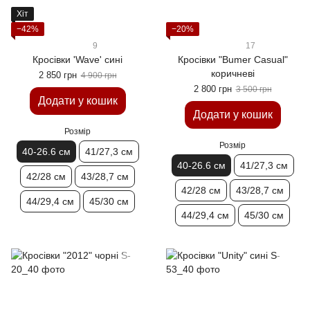
Хіт
−42%
−20%
9
17
Кросівки 'Wave' сині
Кросівки "Bumer Casual"
коричневі
2 850 грн
4 900 грн
2 800 грн
3 500 грн
Додати у кошик
Додати у кошик
Розмір
Розмір
40-26.6 см
41/27,3 см
40-26.6 см
41/27,3 см
42/28 см
43/28,7 см
42/28 см
43/28,7 см
44/29,4 см
45/30 см
44/29,4 см
45/30 см