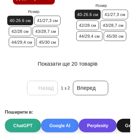
Розмір
Розмір
40-26.6 см
41/27,3 см
40-26.6 см
41/27,3 см
42/28 см
43/28,7 см
42/28 см
43/28,7 см
44/29,4 см
45/30 см
44/29,4 см
45/30 см
Показати ще 20 товарів
Назад
Вперед
1
з 2
Поширити в:
ChatGPT
Google AI
Perplexity
Gro