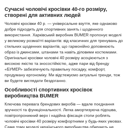
Сучасні чоловічі кросівки 40-го розміру,
створені для активних людей
Чоловічі кросівки 40 р. — універсальне взуття, яке однаково
добре підходить для спортивних занять і щоденного
використання. Харківський виробник BUMER пропонує моделі
у великому розмаїтті варіантів: від класичних для тренувань до
стильних щоденних варіантів, що гармонійно доповнюють
образ із джинсами, штанами та навіть діловими костюмами.
Оригінальні кросівки чоловічі 40 розміру асоціюються з
високою якістю та зносостійкістю, адже пари від бренду
«БУМЕР» забезпечують правильну посадку, комфорт,
продуману ергономіку. Ми відстежуємо актуальні тренди, тож
ви будете виглядати бездоганно.
Особливості спортивних кросівок
виробництва BUMER
Ключова перевага брендових виробів — вдале поєднання
зручності та функціональності. Легка амортизуюча підошва,
повітропроникний верх і надійна фіксація стопи роблять
чоловічі кросівки 40 розміру комфортними у будь-яких умовах.
Саме тому моделі українського виробництва обирають не