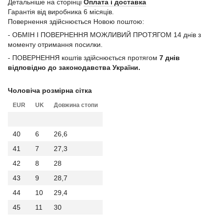
Детальніше на сторінці
Оплата і доставка
Гарантія від виробника 6 місяців.
Повернення здійснюється Новою поштою:
- ОБМІН І ПОВЕРНЕННЯ МОЖЛИВИЙ ПРОТЯГОМ 14 днів з
моменту отримання посилки.
- ПОВЕРНЕННЯ коштів здійснюється протягом
7 днів
відповідно до законодавства України.
Чоловіча розмірна сітка
EUR
UK
Довжина стопи
40
6
26,6
41
7
27,3
42
8
28
43
9
28,7
44
10
29,4
45
11
30