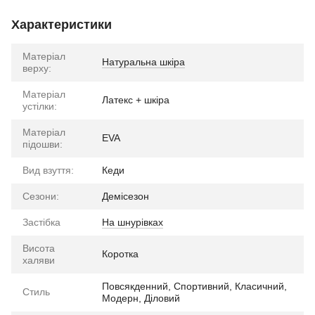
Характеристики
Матеріал
Натуральна шкіра
верху:
Матеріал
Латекс + шкіра
устілки:
Матеріал
EVA
підошви:
Вид взуття:
Кеди
Сезони:
Демісезон
Застібка
На шнурівках
Висота
Коротка
халяви
Повсякденний, Спортивний, Класичний,
Стиль
Модерн, Діловий