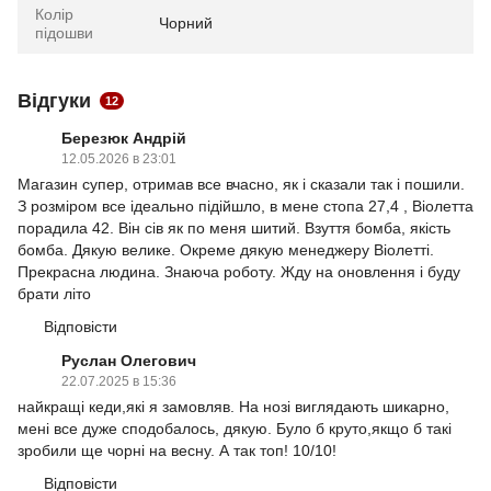
Колір
Чорний
підошви
Відгуки
12
Березюк Андрій
12.05.2026 в 23:01
Магазин супер, отримав все вчасно, як і сказали так і пошили.
З розміром все ідеально підійшло, в мене стопа 27,4 , Віолетта
порадила 42. Він сів як по меня шитий. Взуття бомба, якість
бомба. Дякую велике. Окреме дякую менеджеру Віолетті.
Прекрасна людина. Знаюча роботу. Жду на оновлення і буду
брати літо
Відповісти
Руслан Олегович
22.07.2025 в 15:36
найкращі кеди,які я замовляв. На нозі виглядають шикарно,
мені все дуже сподобалось, дякую. Було б круто,якщо б такі
зробили ще чорні на весну. А так топ! 10/10!
Відповісти