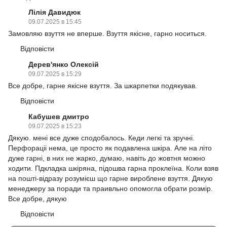
Лілія Давидюк
09.07.2025 в 15:45
Замовляю взуття не вперше. Взуття якісне, гарно носиться.
Відповісти
Дерев'янко Олексій
09.07.2025 в 15:29
Все добре, гарне якісне взуття. За шкарпетки подякував.
Відповісти
Кабушев дмитро
09.07.2025 в 15:23
Дякую. мені все дуже сподобалось. Кеди легкі та зручні.
Перфораціі нема, це просто як подавлена шкіра. Але на літо
дуже гарні, в них не жарко, думаю, навіть до жовтня можно
ходити. Пдкладка шкіряна, підошва гарна проклеїна. Коли взяв
на пошті-відразу розумієш що гарне вироблене взуття. Дякую
менеджеру за поради та праивльно опомогла обрати розмір.
Все добре, дякую
Відповісти