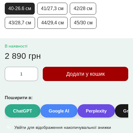
40-26.6 см
41/27,3 см
42/28 см
43/28,7 см
44/29,4 см
45/30 см
В наявності
2 890 грн
Додати у кошик
Поширити в:
ChatGPT
Google AI
Perplexity
Gro
Увійти
для відображення накопичувальної знижки
%