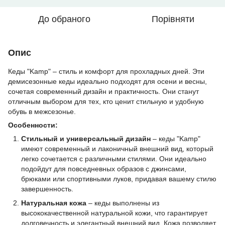
До обраного
Порівняти
Опис
Кеды "Kamp" – стиль и комфорт для прохладных дней. Эти
демисезонные кеды идеально подходят для осени и весны,
сочетая современный дизайн и практичность. Они станут
отличным выбором для тех, кто ценит стильную и удобную
обувь в межсезонье.
Особенности:
Стильный и универсальный дизайн
– кеды "Kamp"
имеют современный и лаконичный внешний вид, который
легко сочетается с различными стилями. Они идеально
подойдут для повседневных образов с джинсами,
брюками или спортивными луков, придавая вашему стилю
завершенность.
Натуральная кожа
– кеды выполнены из
высококачественной натуральной кожи, что гарантирует
долговечность и элегантный внешний вид. Кожа позволяет