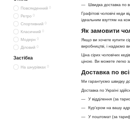
Швидка доставка по вс
0
Повсякденний
Графітові чоловічі кеди 
0
Ретро
ідеальним взуттям на кож
0
Спортивний
Як замовити чол
0
Класичний
0
Модерн
Якщо ви хочете купити сі
виробництві, і надаємо ви
0
Діловий
Ціна сірих чоловічих кед
Застібка
ціною. Ви можете легко з
0
На шнурівках
Доставка по всі
Ми гарантуємо швидку дост
Доставка по Україні зді
У відділення (за тар
Кур'єром на вашу адр
У поштомат (за тари