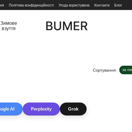
ння
Політика конфіденційності
Угода користувача
Контакти
Блог
Зимове
взуття
за п
Сортування:
ogle AI
Perplexity
Grok