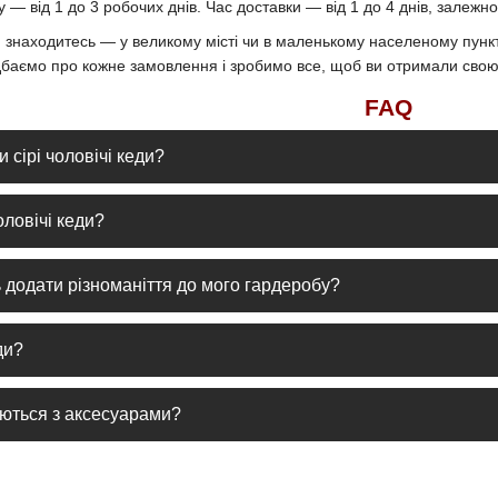
у — від 1 до 3 робочих днів. Час доставки — від 1 до 4 днів, залежно
ви знаходитесь — у великому місті чи в маленькому населеному пун
одбаємо про кожне замовлення і зробимо все, щоб ви отримали свою
FAQ
 сірі чоловічі кеди?
рсальний вибір для будь-якого гардеробу. Вони легко поєднуються з
оловічі кеди?
 більш стильних образів.
иглядають з джинсами, чиносами, шортами та футболками. Вони іде
ь додати різноманіття до мого гардеробу?
разу з сорочкою чи піджаком.
альний елемент, який підходить до більшості кольорів та стилів. Во
ди?
.
ху бруд щіткою, потім протріть поверхню мильним розчином або пі
уються з аксесуарами?
огу і залиште кеди сушити природно, уникаючи прямого тепла, щоб з
армоніюють з шкіряними ременями, сумками і рюкзаками. Підібрані а