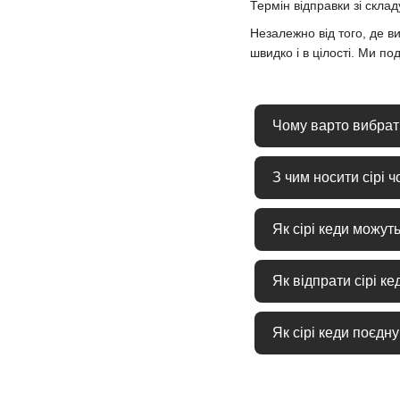
Термін відправки зі склад
Незалежно від того, де 
швидко і в цілості. Ми п
Чому варто вибрати
Сірі кеди — це уніве
З чим носити сірі ч
прогулянок, так і для
Сірі кеди відмінно в
Як сірі кеди можут
більш елегантного об
Сірі кеди — це нейтр
Як відпрати сірі ке
яскравими акцентами
Спочатку видаліть су
Як сірі кеди поєдн
промокніть зайву вол
Сірі кеди відмінно г
стильний образ.