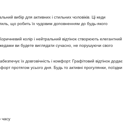
льний вибір для активних і стильних чоловіків. Ці кеди
 стиль, що робить їх чудовим доповненням до будь-якого
 Коричневий колір і нейтральний відтінок створюють елегантний
и кедами ви будете виглядати сучасно, не порушуючи свого
абезпечує їх довговічність і комфорт. Графітовий відтінок додає
форт протягом усього дня. Будь то активні прогулянки, поїздки
о часу