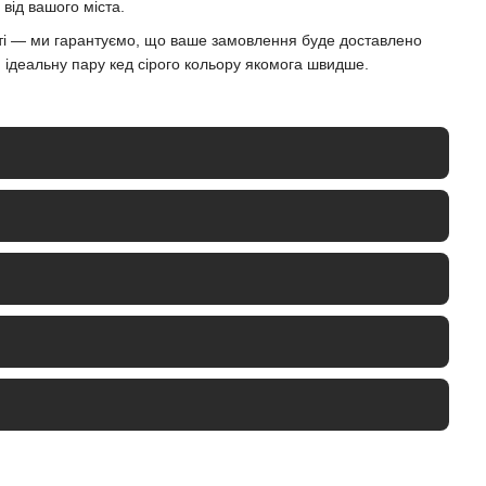
 від вашого міста.
кті — ми гарантуємо, що ваше замовлення буде доставлено
 ідеальну пару кед сірого кольору якомога швидше.
 різними стилями одягу та підходять як для повсякденних
ально доповнюють стиль casual і можуть бути частиною
ни додають стильний акцент в образ, не перегружуючи його
ною-очисником, не переувлажнюючи тканину. Після прання
берегти колір і форму.
ксесуари в нейтральних відтінках створюють гармонійний і