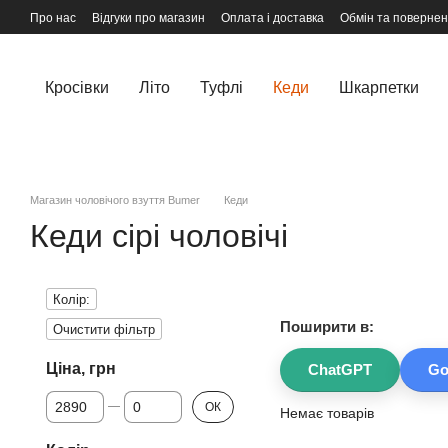
Перейти до основного контенту
Про нас
Відгуки про магазин
Оплата і доставка
Обмін та поверне
Кросівки
Літо
Туфлi
Кеди
Шкарпетки
Магазин чоловічого взуття Bumer
Кеди
Кеди сірі чоловічі
Колір:
Поширити в:
Очистити фільтр
Ціна, грн
ChatGPT
Go
Від Ціна, грн
До Ціна, грн
ОК
Немає товарів