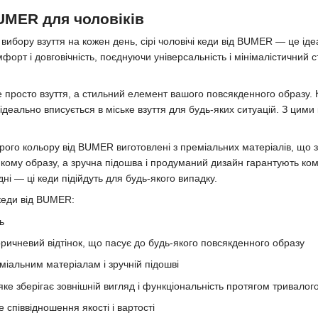
BUMER для чоловіків
ибору взуття на кожен день, сірі чоловічі кеди від BUMER — це ідеа
омфорт і довговічність, поєднуючи універсальність і мінімалістичний
не просто взуття, а стильний елемент вашого повсякденного образу.
 ідеально вписується в міське взуття для будь-яких ситуацій. З цим
сірого кольору від BUMER виготовлені з преміальних матеріалів, що з
-якому образу, а зручна підошва і продуманий дизайн гарантують ком
ідні — ці кеди підійдуть для будь-якого випадку.
кеди від BUMER:
ь
оричневий відтінок, що пасує до будь-якого повсякденного образу
іальним матеріалам і зручній підошві
, яке зберігає зовнішній вигляд і функціональність протягом тривалог
е співвідношення якості і вартості