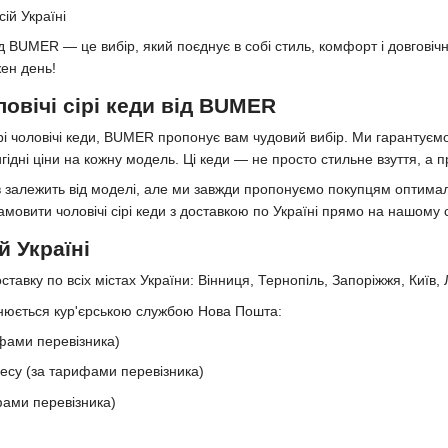
ій Україні
від BUMER — це вибір, який поєднує в собі стиль, комфорт і довгові
ен день!
овічі сірі кеди від BUMER
рі чоловічі кеди, BUMER пропонує вам чудовий вибір. Ми гарантуємо 
гідні ціни на кожну модель. Ці кеди — не просто стильне взуття, а п
ів залежить від моделі, але ми завжди пропонуємо покупцям оптима
амовити чоловічі сірі кеди з доставкою по Україні прямо на нашому с
й Україні
авку по всіх містах України: Вінниця, Тернопіль, Запоріжжя, Київ, Л
йснюється кур'єрською службою Нова Пошта:
ифами перевізника)
есу (за тарифами перевізника)
фами перевізника)