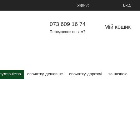
Укр
Рус
Вхід
073 609 16 74
Мій кошик
Передзвонити вам?
опулярністю
спочатку дешевше
спочатку дорожчі
за назвою