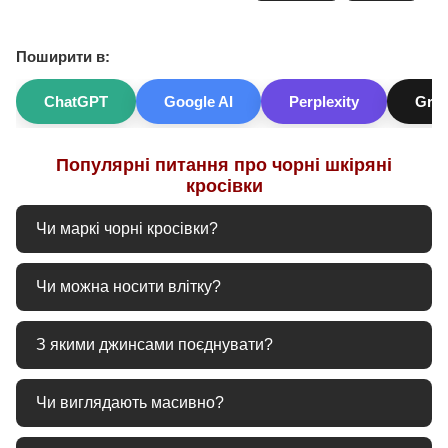
Поширити в:
ChatGPT
Google AI
Perplexity
Gro
Популярні питання про чорні шкіряні
кросівки
Чи маркі чорні кросівки?
Це найпрактичніший варіант: добре приховують пил і
Чи можна носити влітку?
легко очищуються кремом.
Так, натуральна шкіра забезпечує теплообмін. Для спеки
З якими джинсами поєднувати?
краще обирати моделі з перфорацією.
З темно-синіми, сірими та чорними - універсальні
Чи виглядають масивно?
варіанти.