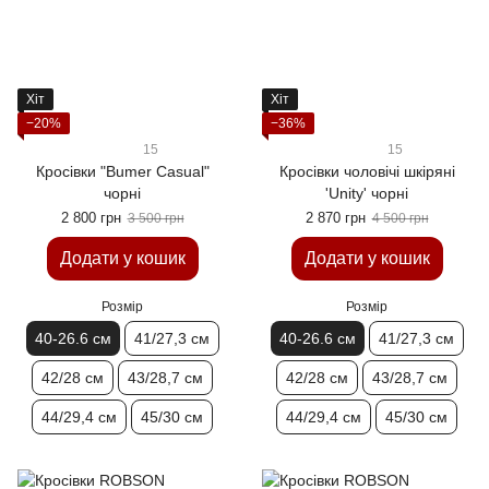
Хіт
Хіт
−20%
−36%
15
15
Кросівки "Bumer Casual"
Кросівки чоловічі шкіряні
чорні
'Unity' чорні
2 800 грн
2 870 грн
3 500 грн
4 500 грн
Додати у кошик
Додати у кошик
Розмір
Розмір
40-26.6 см
41/27,3 см
40-26.6 см
41/27,3 см
42/28 см
43/28,7 см
42/28 см
43/28,7 см
44/29,4 см
45/30 см
44/29,4 см
45/30 см