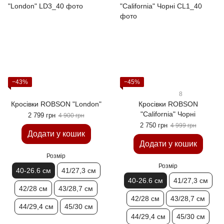
−43%
−45%
8
Кросівки ROBSON "London"
Кросівки ROBSON
"California" Чорні
2 799 грн
4 900 грн
2 750 грн
4 999 грн
Додати у кошик
Додати у кошик
Розмір
Розмір
40-26.6 см
41/27,3 см
40-26.6 см
41/27,3 см
42/28 см
43/28,7 см
42/28 см
43/28,7 см
44/29,4 см
45/30 см
44/29,4 см
45/30 см