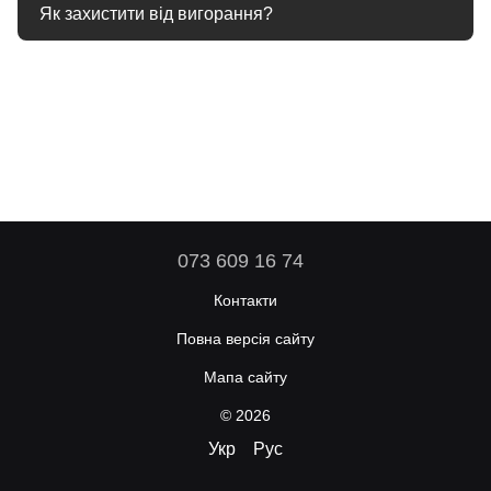
Чорний колір візуально зменшує розмір, тому взуття
Як захистити від вигорання?
виглядає акуратніше.
Використовуйте засоби з УФ-захистом і періодично
оновлюйте колір кремом на восковій основі.
073 609 16 74
Контакти
Повна версія сайту
Мапа сайту
© 2026
Укр
Рус