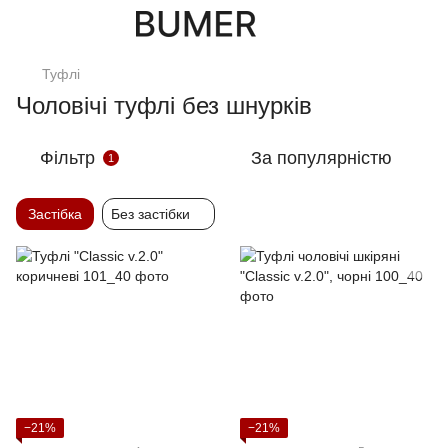
Туфлi
Чоловічі туфлі без шнурків
Фільтр
За популярністю
1
Застібка
Без застібки
−21%
−21%