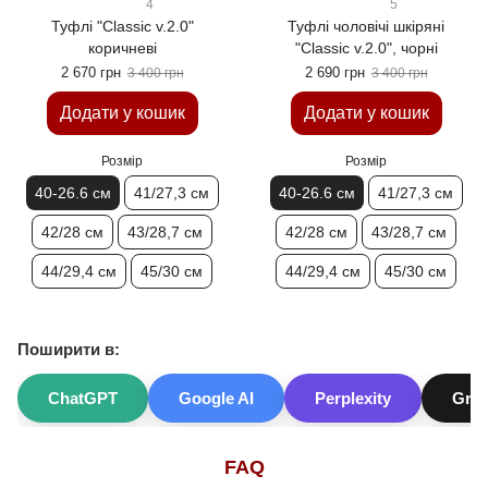
4
5
Туфлі "Classic v.2.0"
Туфлі чоловічі шкіряні
коричневі
"Classic v.2.0", чорні
2 670 грн
2 690 грн
3 400 грн
3 400 грн
Додати у кошик
Додати у кошик
Розмір
Розмір
40-26.6 см
41/27,3 см
40-26.6 см
41/27,3 см
42/28 см
43/28,7 см
42/28 см
43/28,7 см
44/29,4 см
45/30 см
44/29,4 см
45/30 см
Поширити в:
ChatGPT
Google AI
Perplexity
Gro
FAQ