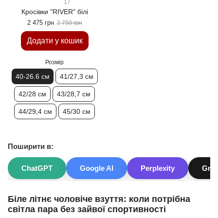
17
Кросівки "RIVER" білі
2 475 грн
2 750 грн
Додати у кошик
Розмір
40-26.6 см
41/27,3 см
42/28 см
43/28,7 см
44/29,4 см
45/30 см
Поширити в:
ChatGPT
Google AI
Perplexity
Gro
Біле літнє чоловіче взуття: коли потрібна
світла пара без зайвої спортивності