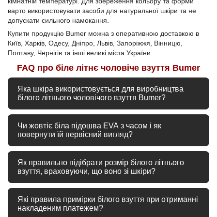
кімнатній температурі. Для збереження кольору та форми
варто використовувати засоби для натуральної шкіри та не
допускати сильного намокання.
Купити продукцію Bumer можна з оперативною доставкою в
Київ, Харків, Одесу, Дніпро, Львів, Запоріжжя, Вінницю,
Полтаву, Чернігів та інші великі міста України.
FAQ про біле літнє чоловіче взуття Bumer
Яка шкіра використовується для виробництва
білого літнього чоловічого взуття Bumer?
Ми використовуємо лише 100% натуральну еластичну
Чи жовтіє біла підошва EVA з часом і як
італійську шкіру ВРХ. Вона має якісне фабричне
повернути їй первісний вигляд?
фарбування, завдяки чому не тріскається на зламах,
відмінно переносить літнє сонце та зберігає благородну
Полімер EVA, який ми використовуємо, стійкий до
матову текстуру в туфлях та сліпонах.
Як правильно підібрати розмір білого літнього
впливу зовнішнього середовища та не жовтіє під сонцем.
взуття, враховуючи, що воно зі шкіри?
Якщо підошва потемніла від міського пилу або трави, її
легко очистити звичайною м'якою губкою з мильною
Орієнтуйтеся на нашу чесну повномірну сітку (40 – 26,6
піною або скористатися спеціальною піною-очисником
Які правила примірки білого взуття при отриманні
см, 41 – 27,3 см, 42 – 28 см тощо). Натуральна
для білого взуття.
накладеним платежем?
італійська шкіра має властивість злегка розтягуватися в