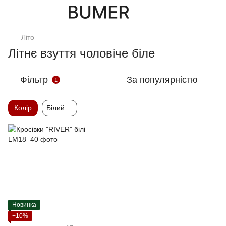
Літо
Літнє взуття чоловіче біле
Фільтр
За популярністю
1
Колір
Білий
Новинка
−10%