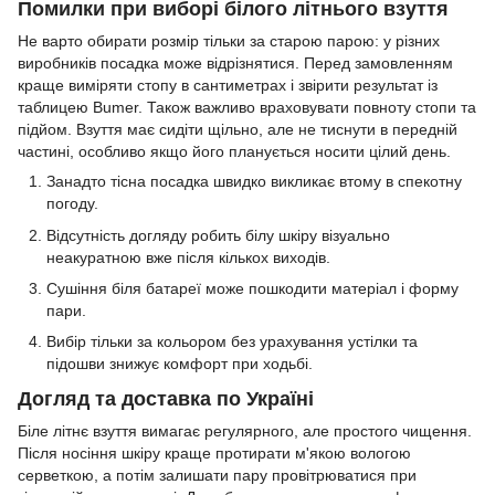
Помилки при виборі білого літнього взуття
Не варто обирати розмір тільки за старою парою: у різних
виробників посадка може відрізнятися. Перед замовленням
краще виміряти стопу в сантиметрах і звірити результат із
таблицею Bumer. Також важливо враховувати повноту стопи та
підйом. Взуття має сидіти щільно, але не тиснути в передній
частині, особливо якщо його планується носити цілий день.
Занадто тісна посадка швидко викликає втому в спекотну
погоду.
Відсутність догляду робить білу шкіру візуально
неакуратною вже після кількох виходів.
Сушіння біля батареї може пошкодити матеріал і форму
пари.
Вибір тільки за кольором без урахування устілки та
підошви знижує комфорт при ходьбі.
Догляд та доставка по Україні
Біле літнє взуття вимагає регулярного, але простого чищення.
Після носіння шкіру краще протирати м'якою вологою
серветкою, а потім залишати пару провітрюватися при