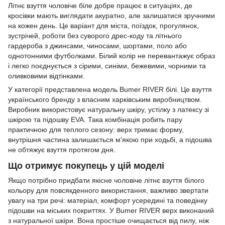
Літнє взуття чоловіче біле добре працює в ситуаціях, де
кросівки мають виглядати акуратно, але залишатися зручними
на кожен день. Це варіант для міста, поїздок, прогулянок,
зустрічей, роботи без суворого дрес-коду та літнього
гардероба з джинсами, чиносами, шортами, поло або
однотонними футболками. Білий колір не перевантажує образ
і легко поєднується з сірими, синіми, бежевими, чорними та
оливковими відтінками.
У категорії представлена модель Bumer RIVER білі. Це взуття
українського бренду з власним харківським виробництвом.
Виробник використовує натуральну шкіру, устілку з латексу зі
шкірою та підошву EVA. Така комбінація робить пару
практичною для теплого сезону: верх тримає форму,
внутрішня частина залишається м'якою при ходьбі, а підошва
не обтяжує взуття протягом дня.
Що отримує покупець у цій моделі
Якщо потрібно придбати якісне чоловіче літнє взуття білого
кольору для повсякденного використання, важливо звертати
увагу на три речі: матеріал, комфорт усередині та поведінку
підошви на міських покриттях. У Bumer RIVER верх виконаний
з натуральної шкіри. Вона простіше очищається від пилу, ніж