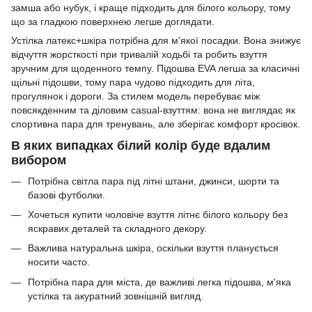
замша або нубук, і краще підходить для білого кольору, тому
що за гладкою поверхнею легше доглядати.
Устілка латекс+шкіра потрібна для м'якої посадки. Вона знижує
відчуття жорсткості при тривалій ходьбі та робить взуття
зручним для щоденного темпу. Підошва EVA легша за класичні
щільні підошви, тому пара чудово підходить для літа,
прогулянок і дороги. За стилем модель перебуває між
повсякденним та діловим casual-взуттям: вона не виглядає як
спортивна пара для тренувань, але зберігає комфорт кросівок.
В яких випадках білий колір буде вдалим
вибором
Потрібна світла пара під літні штани, джинси, шорти та
базові футболки.
Хочеться купити чоловіче взуття літнє білого кольору без
яскравих деталей та складного декору.
Важлива натуральна шкіра, оскільки взуття планується
носити часто.
Потрібна пара для міста, де важливі легка підошва, м'яка
устілка та акуратний зовнішній вигляд.